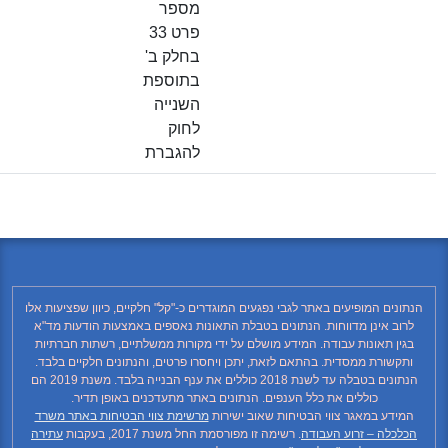
מספר
פרט 33
בחלק ב'
בתוספת
השנייה
לחוק
להגברת
נתונים המופיעים באתר לגבי נפגעים המוגדרים כ-"קל" חלקיים, כיוון שפציעות אלו
לרוב אינן מדווחות. הנתונים בטבלת התאונות נאספים באמצעות הודעות מד"א
בגין תאונות עבודה. המידע מושלם על ידי מקורות ממשלתיים, רשתות חברתיות
ותקשורת ממסדית. בהתאם לזאת, יתכן ויחסרו פרטים, והנתונים חלקיים בלבד.
הנתונים בטבלה עד לשנת 2018 כוללים את ענף הבנייה בלבד. משנת 2019 הם
כוללים את כלל הענפים. הנתונים באתר מתעדכנים באופן תדיר.
המידע במאגר צווי הבטיחות שאוב ישירות
מרשימת צווי הבטיחות באתר משרד
הכלכלה – זרוע העבודה
. רשימה זו מפורסמת החל משנת 2017, בעקבות
עתירה