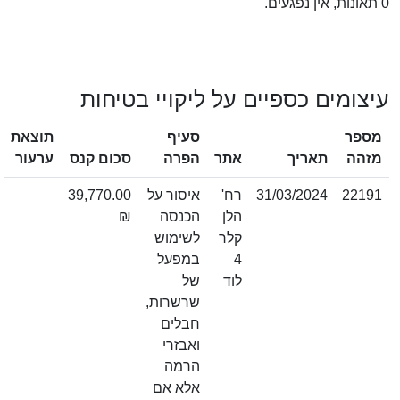
0 תאונות, אין נפגעים.
עיצומים כספיים על ליקויי בטיחות
מספר
סעיף
תוצאת
מזהה
תאריך
אתר
הפרה
סכום קנס
ערעור
22191
31/03/2024
רח'
איסור על
39,770.00
הלן
הכנסה
₪
קלר
לשימוש
4
במפעל
לוד
של
שרשרות,
חבלים
ואבזרי
הרמה
אלא אם