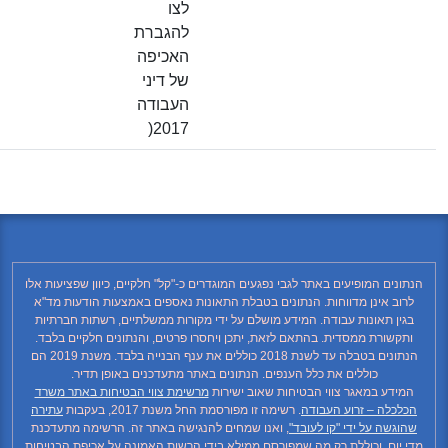
לצו
להגברת
האכיפה
של דיני
העבודה
2017(
תונים המופיעים באתר לגבי נפגעים המוגדרים כ-"קל" חלקיים, כיוון שפציעות אלו
לרוב אינן מדווחות. הנתונים בטבלת התאונות נאספים באמצעות הודעות מד"א
בגין תאונות עבודה. המידע מושלם על ידי מקורות ממשלתיים, רשתות חברתיות
ותקשורת ממסדית. בהתאם לזאת, יתכן ויחסרו פרטים, והנתונים חלקיים בלבד.
הנתונים בטבלה עד לשנת 2018 כוללים את ענף הבנייה בלבד. משנת 2019 הם
כוללים את כלל הענפים. הנתונים באתר מתעדכנים באופן תדיר.
המידע במאגר צווי הבטיחות שאוב ישירות
מרשימת צווי הבטיחות באתר משרד
הכלכלה – זרוע העבודה
. רשימה זו מפורסמת החל משנת 2017, בעקבות
עתירה
שהוגשה על ידי "קו לעובד"
, ואנו שמחים להנגישה באתר זה. הרשימה מתעדכנת
י יום, וכוללת רק מה שמפורסם ממילא בידי הרשות האמונה על אכיפת הבטיחות