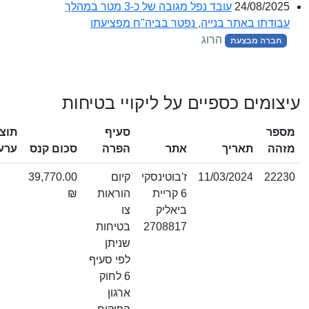
24/08/202
עובד נפל מגובה של כ-3 מטר במהלך
בודתו באתר בנייה, נפטר בביה"ח מפציעתו
הרוג
חברה מבצעת
צומים כספיים על ליקויי בטיחות
פר
סעיף
תוצאת
הה
תאריך
אתר
הפרה
סכום קנס
ערעור
222
11/03/2024
ז'בוטינסקי
קיום
39,770.00
6 קריית
הוראות
₪
ביאליק
צו
2708817
בטיחות
שניתן
לפי סעיף
6 לחוק
ארגון