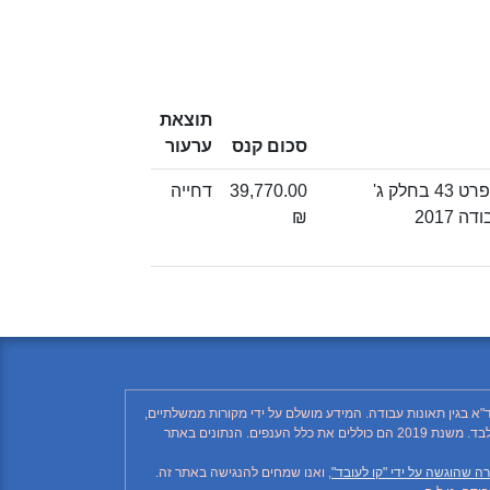
תוצאת
סכום קנס
ערעור
קיום הוראות צו שיפור שניתן לפי סעיף 8 א לחוק ארגון הפיקוח על העבודה. ) מספר פרט 43 בחלק ג'
39,770.00
דחייה
2017
₪
"א בגין תאונות עבודה. המידע מושלם על ידי מקורות ממשלתיים,
רשתות חברתיות ותקשורת ממסדית. בהתאם לזאת, יתכן ויחסרו פרטים, והנתונים חלקיים בלבד. הנתונים בטבלה עד לשנת 2018 כוללים את ענף הבנייה בלבד. משנת 2019 הם כוללים את כלל הענפים. הנתונים באתר
ה שהוגשה על ידי "קו לעובד"
, ואנו שמחים להנגישה באתר זה.