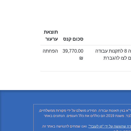
תוצאת
סכום קנס
ערעור
איסור על העסקת עובד בעבודה בגובה, אלא בהתקיים ההוראות האמורות בתקנה 8 לתקנות עבודה
39,770.00
הפחתה
התאם לצו להגברת
₪
"א בגין תאונות עבודה. המידע מושלם על ידי מקורות ממשלתיים,
רשתות חברתיות ותקשורת ממסדית. בהתאם לזאת, יתכן ויחסרו פרטים, והנתונים חלקיים בלבד. הנתונים בטבלה עד לשנת 2018 כוללים את ענף הבנייה בלבד. משנת 2019 הם כוללים את כלל הענפים. הנתונים באתר
ה שהוגשה על ידי "קו לעובד"
, ואנו שמחים להנגישה באתר זה.