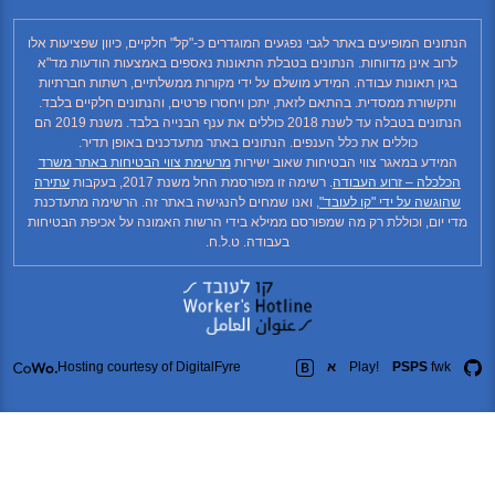
מופיעים באתר לגבי נפגעים המוגדרים כ-"קל" חלקיים, כיוון שפציעות אלו
נן מדווחות. הנתונים בטבלת התאונות נאספים באמצעות הודעות מד"א
ונות עבודה. המידע מושלם על ידי מקורות ממשלתיים, רשתות חברתיות
 ממסדית. בהתאם לזאת, יתכן ויחסרו פרטים, והנתונים חלקיים בלבד.
הנתונים בטבלה עד לשנת 2018 כוללים את ענף הבנייה בלבד. משנת 2019 הם
וללים את כלל הענפים. הנתונים באתר מתעדכנים באופן תדיר.
מאגר צווי הבטיחות שאוב ישירות
מרשימת צווי הבטיחות באתר משרד
– זרוע העבודה
. רשימה זו מפורסמת החל משנת 2017, בעקבות
עתירה
ל ידי "קו לעובד"
, ואנו שמחים להנגישה באתר זה. הרשימה מתעדכנת
וכוללת רק מה שמפורסם ממילא בידי הרשות האמונה על אכיפת הבטיחות
בעבודה. ט.ל.ח.
PS
Play!
א
Hosting courtesy of DigitalFyre