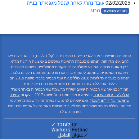
02/02/2025
עובד נהרג לאחר שנפל מגג אתר בנייה
הרוג
חברה מבצעת
הנתונים המופיעים באתר לגבי נפגעים המוגדרים כ-"קל" חלקיים, כיוון שפציעות אלו
לרוב אינן מדווחות. הנתונים בטבלת התאונות נאספים באמצעות הודעות מד"א
בגין תאונות עבודה. המידע מושלם על ידי מקורות ממשלתיים, רשתות חברתיות
ותקשורת ממסדית. בהתאם לזאת, יתכן ויחסרו פרטים, והנתונים חלקיים בלבד.
הנתונים בטבלה עד לשנת 2018 כוללים את ענף הבנייה בלבד. משנת 2019 הם
כוללים את כלל הענפים. הנתונים באתר מתעדכנים באופן תדיר.
המידע במאגר צווי הבטיחות שאוב ישירות
מרשימת צווי הבטיחות באתר משרד
הכלכלה – זרוע העבודה
. רשימה זו מפורסמת החל משנת 2017, בעקבות
עתירה
שהוגשה על ידי "קו לעובד"
, ואנו שמחים להנגישה באתר זה. הרשימה מתעדכנת
מדי יום, וכוללת רק מה שמפורסם ממילא בידי הרשות האמונה על אכיפת הבטיחות
בעבודה. ט.ל.ח.