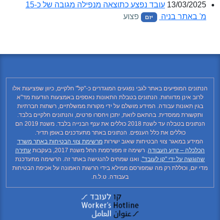
13/03/2025
עובד נפצע כתוצאה מנפילה מגובה של כ-15
מ' באתר בניה
פצוע
יזם
הנתונים המופיעים באתר לגבי נפגעים המוגדרים כ-"קל" חלקיים, כיוון שפציעות אלו
לרוב אינן מדווחות. הנתונים בטבלת התאונות נאספים באמצעות הודעות מד"א
בגין תאונות עבודה. המידע מושלם על ידי מקורות ממשלתיים, רשתות חברתיות
ותקשורת ממסדית. בהתאם לזאת, יתכן ויחסרו פרטים, והנתונים חלקיים בלבד.
הנתונים בטבלה עד לשנת 2018 כוללים את ענף הבנייה בלבד. משנת 2019 הם
כוללים את כלל הענפים. הנתונים באתר מתעדכנים באופן תדיר.
המידע במאגר צווי הבטיחות שאוב ישירות
מרשימת צווי הבטיחות באתר משרד
הכלכלה – זרוע העבודה
. רשימה זו מפורסמת החל משנת 2017, בעקבות
עתירה
שהוגשה על ידי "קו לעובד"
, ואנו שמחים להנגישה באתר זה. הרשימה מתעדכנת
מדי יום, וכוללת רק מה שמפורסם ממילא בידי הרשות האמונה על אכיפת הבטיחות
בעבודה. ט.ל.ח.