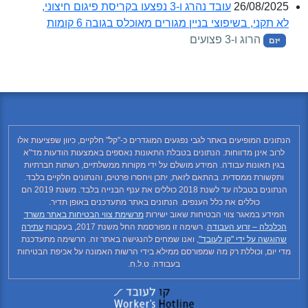
26/08/2025
עובד נהרג ו-3 נפצעו בקריסת פיגום חיצוני,
לא תקני, בשיפוצי בניין מגורים מאוכלס בגובה 6 קומות
הרוג ו-3 פצועים
יזם
הנתונים המופיעים באתר לגבי נפגעים המוגדרים כ-"קל" חלקיים, כיוון שפציעות אלו
לרוב אינן מדווחות. הנתונים בטבלת התאונות נאספים באמצעות הודעות מד"א
בגין תאונות עבודה. המידע מושלם על ידי מקורות ממשלתיים, רשתות חברתיות
ותקשורת ממסדית. בהתאם לזאת, יתכן ויחסרו פרטים, והנתונים חלקיים בלבד.
הנתונים בטבלה עד לשנת 2018 כוללים את ענף הבנייה בלבד. משנת 2019 הם
כוללים את כלל הענפים. הנתונים באתר מתעדכנים באופן תדיר.
המידע במאגר צווי הבטיחות שאוב ישירות
מרשימת צווי הבטיחות באתר משרד
הכלכלה – זרוע העבודה
. רשימה זו מפורסמת החל משנת 2017, בעקבות
עתירה
שהוגשה על ידי "קו לעובד"
, ואנו שמחים להנגישה באתר זה. הרשימה מתעדכנת
מדי יום, וכוללת רק מה שמפורסם ממילא בידי הרשות האמונה על אכיפת הבטיחות
בעבודה. ט.ל.ח.