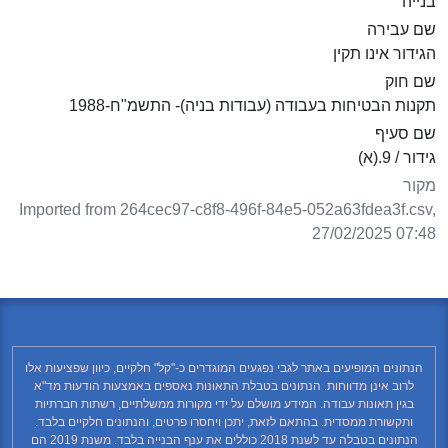
בנייה
שם עבירה
הגידור אינו תקין
שם חוק
תקנות הבטיחות בעבודה (עבודות בניה)- התשמ"ח-1988
שם סעיף
גידור / 9.(א)
מקור
Imported from 264cec97-c8f8-496f-84e5-052a63fdea3f.csv,
27/02/2025 07:48
הנתונים המופיעים באתר לגבי נפגעים המוגדרים כ-"קל" חלקיים, כיוון שפציעות אלו
לרוב אינן מדווחות. הנתונים בטבלת התאונות נאספים באמצעות הודעות מד"א
בגין תאונות עבודה. המידע מושלם על ידי מקורות ממשלתיים, רשתות חברתיות
ותקשורת ממסדית. בהתאם לזאת, יתכן ויחסרו פרטים, והנתונים חלקיים בלבד.
הנתונים בטבלה עד לשנת 2018 כוללים את ענף הבנייה בלבד. משנת 2019 הם