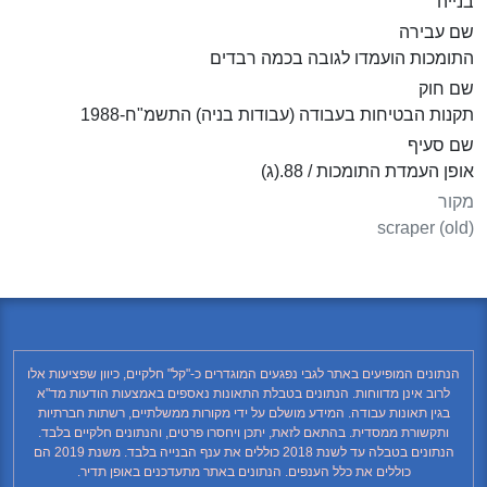
בנייה
שם עבירה
התומכות הועמדו לגובה בכמה רבדים
שם חוק
תקנות הבטיחות בעבודה (עבודות בניה) התשמ"ח-1988
שם סעיף
אופן העמדת התומכות / 88.(ג)
מקור
scraper (old)
הנתונים המופיעים באתר לגבי נפגעים המוגדרים כ-"קל" חלקיים, כיוון שפציעות אלו
לרוב אינן מדווחות. הנתונים בטבלת התאונות נאספים באמצעות הודעות מד"א
בגין תאונות עבודה. המידע מושלם על ידי מקורות ממשלתיים, רשתות חברתיות
ותקשורת ממסדית. בהתאם לזאת, יתכן ויחסרו פרטים, והנתונים חלקיים בלבד.
הנתונים בטבלה עד לשנת 2018 כוללים את ענף הבנייה בלבד. משנת 2019 הם
כוללים את כלל הענפים. הנתונים באתר מתעדכנים באופן תדיר.