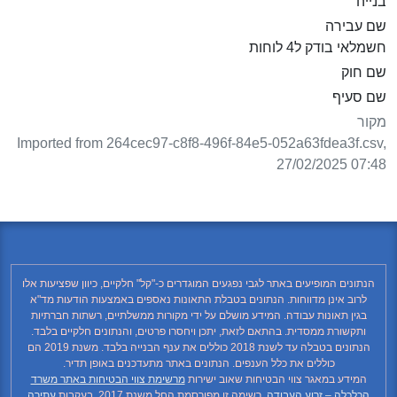
בנייה
שם עבירה
חשמלאי בודק ל4 לוחות
שם חוק
שם סעיף
מקור
Imported from 264cec97-c8f8-496f-84e5-052a63fdea3f.csv,
27/02/2025 07:48
הנתונים המופיעים באתר לגבי נפגעים המוגדרים כ-"קל" חלקיים, כיוון שפציעות אלו
לרוב אינן מדווחות. הנתונים בטבלת התאונות נאספים באמצעות הודעות מד"א
בגין תאונות עבודה. המידע מושלם על ידי מקורות ממשלתיים, רשתות חברתיות
ותקשורת ממסדית. בהתאם לזאת, יתכן ויחסרו פרטים, והנתונים חלקיים בלבד.
הנתונים בטבלה עד לשנת 2018 כוללים את ענף הבנייה בלבד. משנת 2019 הם
כוללים את כלל הענפים. הנתונים באתר מתעדכנים באופן תדיר.
המידע במאגר צווי הבטיחות שאוב ישירות
מרשימת צווי הבטיחות באתר משרד
הכלכלה – זרוע העבודה
. רשימה זו מפורסמת החל משנת 2017, בעקבות
עתירה