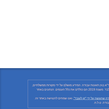
"א בגין תאונות עבודה. המידע מושלם על ידי מקורות ממשלתיים,
רשתות חברתיות ותקשורת ממסדית. בהתאם לזאת, יתכן ויחסרו פרטים, והנתונים חלקיים בלבד. הנתונים בטבלה עד לשנת 2018 כוללים את ענף הבנייה בלבד. משנת 2019 הם כוללים את כלל הענפים. הנתונים באתר
ה שהוגשה על ידי "קו לעובד"
, ואנו שמחים להנגישה באתר זה.
דה. ט.ל.ח.