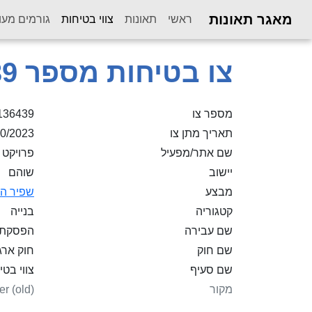
מאגר תאונות
(current)
ראשי
תאונות
צווי בטיחות
גורמים מעו
צו בטיחות מספר 136,439
מספר צו
136439
תאריך מתן צו
10/2023
שם אתר/מפעיל
פרויקט 
יישוב
שוהם
מבצע
שפיר הנ
קטגוריה
בנייה
שם עבירה
הפסקת ע
שם חוק
חוק ארגון ה
שם סעיף
צווי בטיחות ((תי
מקור
er (old)