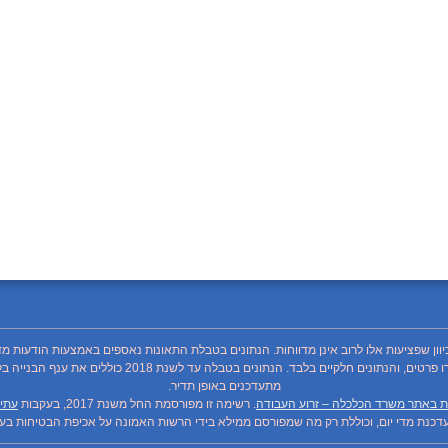
כיוון שפציעות אלו לרוב אינן מדווחות. הנתונים בטבלת התאונות נאספים באמצעות הודעות מד
מתעדכנים באופן תדיר.
ת באתר משרד הכלכלה – זרוע העבודה
. רשימה זו מפורסמת החל משנת 2017, בעקבות
עתיר
כנת מדי יום, וכוללת רק מה שמפורסם ממילא בידי הרשות האמונה על אכיפת הבטיחות בעבו