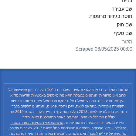
בנייה
שם עבירה
חוסר בגידור מרפסות
שם חוק
שם סעיף
מקור
Scraped 06/05/2025 00:00
הנתונים המופיעים באתר לגבי נפגעים המוגדרים כ-"קל" חלקיים, כיוון שפציעות אלו
לרוב אינן מדווחות. הנתונים בטבלת התאונות נאספים באמצעות הודעות מד"א
בגין תאונות עבודה. המידע מושלם על ידי מקורות ממשלתיים, רשתות חברתיות
ותקשורת ממסדית. בהתאם לזאת, יתכן ויחסרו פרטים, והנתונים חלקיים בלבד.
הנתונים בטבלה עד לשנת 2018 כוללים את ענף הבנייה בלבד. משנת 2019 הם
כוללים את כלל הענפים. הנתונים באתר מתעדכנים באופן תדיר.
המידע במאגר צווי הבטיחות שאוב ישירות
מרשימת צווי הבטיחות באתר משרד
הכלכלה – זרוע העבודה
. רשימה זו מפורסמת החל משנת 2017, בעקבות
עתירה
שהוגשה על ידי "קו לעובד"
, ואנו שמחים להנגישה באתר זה. הרשימה מתעדכנת