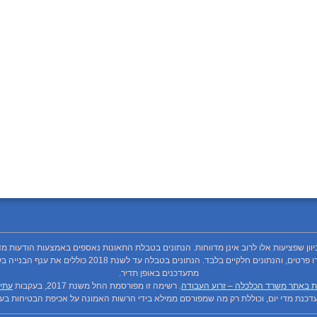
כיוון שפציעות אלו לרוב אינן מדווחות. הנתונים בטבלת התאונות נאספים באמצעות הודעות מד
מתעדכנים באופן תדיר.
ת באתר משרד הכלכלה – זרוע העבודה
. רשימה זו מפורסמת החל משנת 2017, בעקבות
עתיר
כנת מדי יום, וכוללת רק מה שמפורסם ממילא בידי הרשות האמונה על אכיפת הבטיחות בעבו