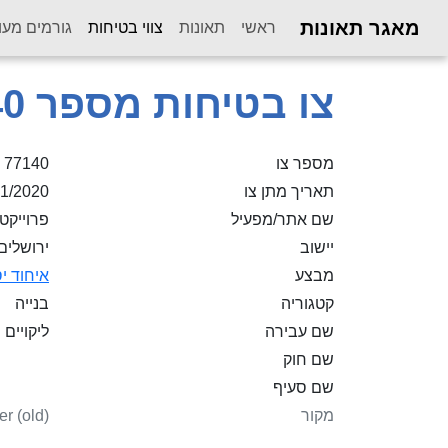
מאגר תאונות
(current)
ראשי
תאונות
צווי בטיחות
גורמים מעו
צו בטיחות מספר 77,140
מספר צו
77140
תאריך מתן צו
01/2020
שם אתר/מפעיל
פרוייקט מגורים 130 יח"ד ב2- מבנים 
יישוב
ירושלים
מבצע
איחוד י
קטגוריה
בנייה
שם עבירה
ליקויים
שם חוק
שם סעיף
מקור
er (old)