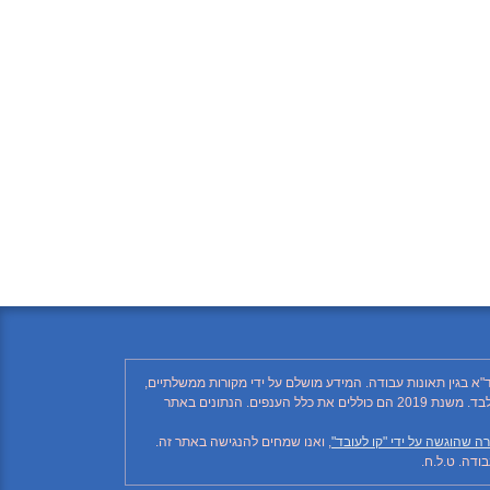
"א בגין תאונות עבודה. המידע מושלם על ידי מקורות ממשלתיים,
רשתות חברתיות ותקשורת ממסדית. בהתאם לזאת, יתכן ויחסרו פרטים, והנתונים חלקיים בלבד. הנתונים בטבלה עד לשנת 2018 כוללים את ענף הבנייה בלבד. משנת 2019 הם כוללים את כלל הענפים. הנתונים באתר
ה שהוגשה על ידי "קו לעובד"
, ואנו שמחים להנגישה באתר זה.
דה. ט.ל.ח.