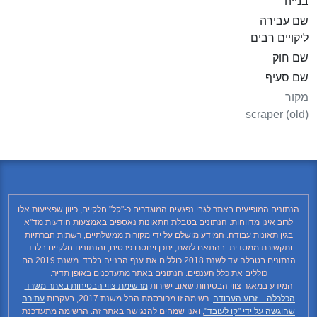
בנייה
שם עבירה
ליקויים רבים
שם חוק
שם סעיף
מקור
scraper (old)
הנתונים המופיעים באתר לגבי נפגעים המוגדרים כ-"קל" חלקיים, כיוון שפציעות אלו
לרוב אינן מדווחות. הנתונים בטבלת התאונות נאספים באמצעות הודעות מד"א
בגין תאונות עבודה. המידע מושלם על ידי מקורות ממשלתיים, רשתות חברתיות
ותקשורת ממסדית. בהתאם לזאת, יתכן ויחסרו פרטים, והנתונים חלקיים בלבד.
הנתונים בטבלה עד לשנת 2018 כוללים את ענף הבנייה בלבד. משנת 2019 הם
כוללים את כלל הענפים. הנתונים באתר מתעדכנים באופן תדיר.
המידע במאגר צווי הבטיחות שאוב ישירות
מרשימת צווי הבטיחות באתר משרד
הכלכלה – זרוע העבודה
. רשימה זו מפורסמת החל משנת 2017, בעקבות
עתירה
שהוגשה על ידי "קו לעובד"
, ואנו שמחים להנגישה באתר זה. הרשימה מתעדכנת