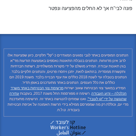
פונה לבי"ח אך לא החלים מהפציעה ונפטר
הנתונים המופיעים באתר לגבי נפגעים המוגדרים כ-"קל" חלקיים, כיוון שפציעות אלו
לרוב אינן מדווחות. הנתונים בטבלת התאונות נאספים באמצעות הודעות מד"א
בגין תאונות עבודה. המידע מושלם על ידי מקורות ממשלתיים, רשתות חברתיות
ותקשורת ממסדית. בהתאם לזאת, יתכן ויחסרו פרטים, והנתונים חלקיים בלבד.
הנתונים בטבלה עד לשנת 2018 כוללים את ענף הבנייה בלבד. משנת 2019 הם
כוללים את כלל הענפים. הנתונים באתר מתעדכנים באופן תדיר.
המידע במאגר צווי הבטיחות שאוב ישירות
מרשימת צווי הבטיחות באתר משרד
הכלכלה – זרוע העבודה
. רשימה זו מפורסמת החל משנת 2017, בעקבות
עתירה
שהוגשה על ידי "קו לעובד"
, ואנו שמחים להנגישה באתר זה. הרשימה מתעדכנת
מדי יום, וכוללת רק מה שמפורסם ממילא בידי הרשות האמונה על אכיפת הבטיחות
בעבודה. ט.ל.ח.