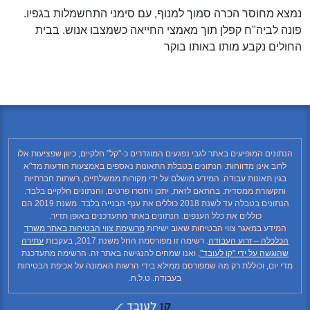
נמצא מחוסר הכרה סמוך למנוף, עם סימני התחשמלות בגפיו.
פונה לביה"ח קפלן תוך מאמצי החייאה כשמצבו אנוש. בבית
החולים נקבע מותו באותו בוקר
הנתונים המופיעים באתר לגבי נפגעים המוגדרים כ-"קל" חלקיים, כיוון שפציעות אלו
לרוב אינן מדווחות. הנתונים בטבלת התאונות נאספים באמצעות הודעות מד"א
בגין תאונות עבודה. המידע מושלם על ידי מקורות ממשלתיים, רשתות חברתיות
ותקשורת ממסדית. בהתאם לזאת, יתכן ויחסרו פרטים, והנתונים חלקיים בלבד.
הנתונים בטבלה עד לשנת 2018 כוללים את ענף הבנייה בלבד. משנת 2019 הם
כוללים את כלל הענפים. הנתונים באתר מתעדכנים באופן תדיר.
המידע במאגר צווי הבטיחות שאוב ישירות
מרשימת צווי הבטיחות באתר משרד
הכלכלה – זרוע העבודה
. רשימה זו מפורסמת החל משנת 2017, בעקבות
עתירה
שהוגשה על ידי "קו לעובד"
, ואנו שמחים להנגישה באתר זה. הרשימה מתעדכנת
מדי יום, וכוללת רק מה שמפורסם ממילא בידי הרשות האמונה על אכיפת הבטיחות
בעבודה. ט.ל.ח.