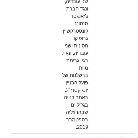
שני עובדיה,
ונגד חברת
ג'יאנגסו
סנטונג
קונסטרקשיין
גרופ קו
הסינית ושני
עובדיה, וזאת
בגין גרימת
מוות
ברשלנות של
פועל הבניין
יונג קסו ז"ל,
באתר בנייה
בגליל ים
שבהרצליה
בספטמבר
2019.