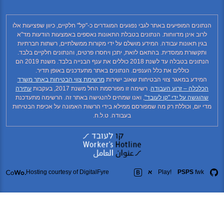
הנתונים המופיעים באתר לגבי נפגעים המוגדרים כ-"קל" חלקיים, כיוון שפציעות אלו
לרוב אינן מדווחות. הנתונים בטבלת התאונות נאספים באמצעות הודעות מד"א
בגין תאונות עבודה. המידע מושלם על ידי מקורות ממשלתיים, רשתות חברתיות
ותקשורת ממסדית. בהתאם לזאת, יתכן ויחסרו פרטים, והנתונים חלקיים בלבד.
הנתונים בטבלה עד לשנת 2018 כוללים את ענף הבנייה בלבד. משנת 2019 הם
כוללים את כלל הענפים. הנתונים באתר מתעדכנים באופן תדיר.
המידע במאגר צווי הבטיחות שאוב ישירות
מרשימת צווי הבטיחות באתר משרד
הכלכלה – זרוע העבודה
. רשימה זו מפורסמת החל משנת 2017, בעקבות
עתירה
שהוגשה על ידי "קו לעובד"
, ואנו שמחים להנגישה באתר זה. הרשימה מתעדכנת
מדי יום, וכוללת רק מה שמפורסם ממילא בידי הרשות האמונה על אכיפת הבטיחות
בעבודה. ט.ל.ח.
fwk
PSPS
Play!
א
Hosting courtesy of DigitalFyre