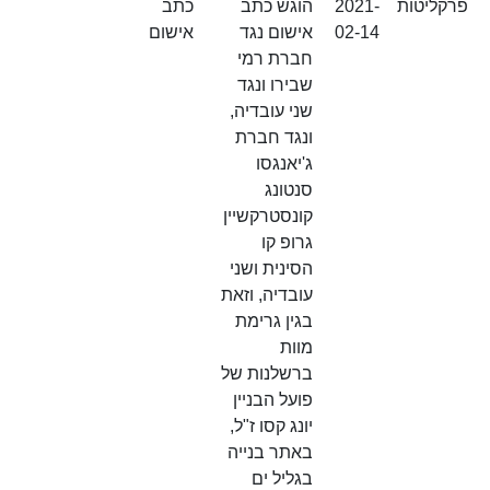
פרקליטות
2021-
הוגש כתב
כתב
02-14
אישום נגד
אישום
חברת רמי
שבירו ונגד
שני עובדיה,
ונגד חברת
ג'יאנגסו
סנטונג
קונסטרקשיין
גרופ קו
הסינית ושני
עובדיה, וזאת
בגין גרימת
מוות
ברשלנות של
פועל הבניין
יונג קסו ז"ל,
באתר בנייה
בגליל ים