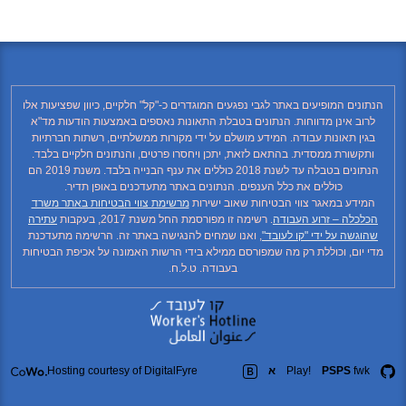
הנתונים המופיעים באתר לגבי נפגעים המוגדרים כ-"קל" חלקיים, כיוון שפציעות אלו
לרוב אינן מדווחות. הנתונים בטבלת התאונות נאספים באמצעות הודעות מד"א
בגין תאונות עבודה. המידע מושלם על ידי מקורות ממשלתיים, רשתות חברתיות
ותקשורת ממסדית. בהתאם לזאת, יתכן ויחסרו פרטים, והנתונים חלקיים בלבד.
הנתונים בטבלה עד לשנת 2018 כוללים את ענף הבנייה בלבד. משנת 2019 הם
כוללים את כלל הענפים. הנתונים באתר מתעדכנים באופן תדיר.
המידע במאגר צווי הבטיחות שאוב ישירות
מרשימת צווי הבטיחות באתר משרד
הכלכלה – זרוע העבודה
. רשימה זו מפורסמת החל משנת 2017, בעקבות
עתירה
שהוגשה על ידי "קו לעובד"
, ואנו שמחים להנגישה באתר זה. הרשימה מתעדכנת
מדי יום, וכוללת רק מה שמפורסם ממילא בידי הרשות האמונה על אכיפת הבטיחות
בעבודה. ט.ל.ח.
fwk
PSPS
Play!
א
Hosting courtesy of DigitalFyre