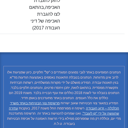
לחוק להגברת
האכיפה,בהתאם
לצו להגברת
האכיפה של דיני
העבודה 2017)
 המופיעים באתר לגבי נפגעים המוגדרים כ-"קל" חלקיים, כיוון שפציעות אלו
אינן מדווחות. הנתונים בטבלת התאונות נאספים באמצעות הודעות מד"א
תאונות עבודה. המידע מושלם על ידי מקורות ממשלתיים, רשתות חברתיות
ורת ממסדית. בהתאם לזאת, יתכן ויחסרו פרטים, והנתונים חלקיים בלבד.
הנתונים בטבלה עד לשנת 2018 כוללים את ענף הבנייה בלבד. משנת 2019 הם
כוללים את כלל הענפים. הנתונים באתר מתעדכנים באופן תדיר.
ע במאגר צווי הבטיחות שאוב ישירות
מרשימת צווי הבטיחות באתר משרד
ה – זרוע העבודה
. רשימה זו מפורסמת החל משנת 2017, בעקבות
עתירה
ה על ידי "קו לעובד"
, ואנו שמחים להנגישה באתר זה. הרשימה מתעדכנת
ם, וכוללת רק מה שמפורסם ממילא בידי הרשות האמונה על אכיפת הבטיחות
בעבודה. ט.ל.ח.