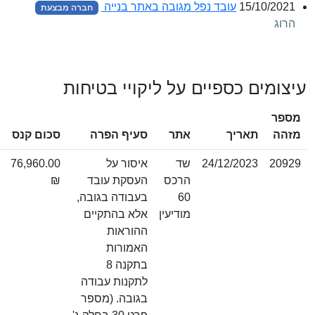
15/10/
עובד נפל מגובה באתר בנייה
חברה מבצעת
ים כספיים על ליקויי בטיחות
תוצאת
תאריך
אתר
סעיף הפרה
סכום קנס
ערעור
24/12/2023
שד
איסור על
76,960.00
דחייה
הרכס
העסקת עובד
₪
60
בעבודה בגובה,
מודיעין
אלא בהתקיים
ההוראות
האמורות
בתקנה 8
לתקנות עבודה
בגובה. (מספר