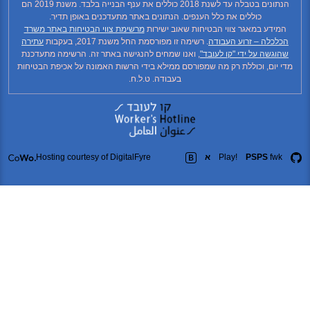
הנתונים בטבלה עד לשנת 2018 כוללים את ענף הבנייה בלבד. משנת 2019 הם
כוללים את כלל הענפים. הנתונים באתר מתעדכנים באופן תדיר.
ידע במאגר צווי הבטיחות שאוב ישירות
מרשימת צווי הבטיחות באתר משרד
כלה – זרוע העבודה
. רשימה זו מפורסמת החל משנת 2017, בעקבות
עתירה
גשה על ידי "קו לעובד"
, ואנו שמחים להנגישה באתר זה. הרשימה מתעדכנת
יום, וכוללת רק מה שמפורסם ממילא בידי הרשות האמונה על אכיפת הבטיחות
בעבודה. ט.ל.ח.
fw
PSPS
Play!
א
Hosting courtesy of DigitalFyre