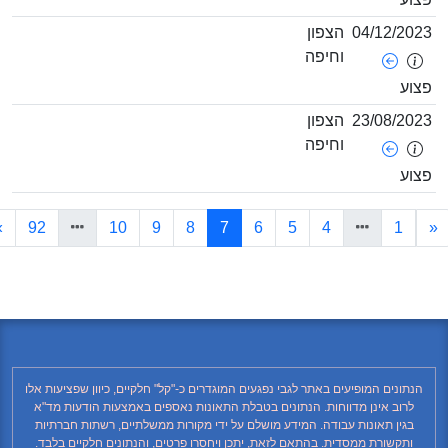
04/12/202
הצפון
וחיפה
צוע
23/08/202
הצפון
וחיפה
צוע
(current)
»
92
10
9
8
7
6
5
4
1
הנתונים המופיעים באתר לגבי נפגעים המוגדרים כ-"קל" חלקיים, כיוון שפציעות אלו
לרוב אינן מדווחות. הנתונים בטבלת התאונות נאספים באמצעות הודעות מד"א
בגין תאונות עבודה. המידע מושלם על ידי מקורות ממשלתיים, רשתות חברתיות
ותקשורת ממסדית. בהתאם לזאת, יתכן ויחסרו פרטים, והנתונים חלקיים בלבד.