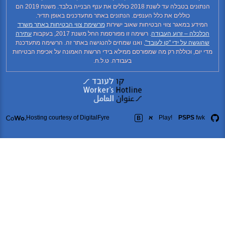
הנתונים בטבלה עד לשנת 2018 כוללים את ענף הבנייה בלבד. משנת 2019 הם
כוללים את כלל הענפים. הנתונים באתר מתעדכנים באופן תדיר.
המידע במאגר צווי הבטיחות שאוב ישירות
מרשימת צווי הבטיחות באתר משרד
הכלכלה – זרוע העבודה
. רשימה זו מפורסמת החל משנת 2017, בעקבות
עתירה
שהוגשה על ידי "קו לעובד"
, ואנו שמחים להנגישה באתר זה. הרשימה מתעדכנת
מדי יום, וכוללת רק מה שמפורסם ממילא בידי הרשות האמונה על אכיפת הבטיחות
בעבודה. ט.ל.ח.
fwk
PSPS
Play!
א
Hosting courtesy of DigitalFyre