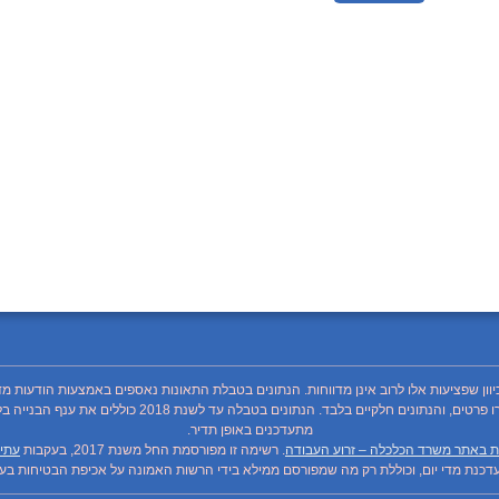
כיוון שפציעות אלו לרוב אינן מדווחות. הנתונים בטבלת התאונות נאספים באמצעות הודעות מד
מתעדכנים באופן תדיר.
ת באתר משרד הכלכלה – זרוע העבודה
. רשימה זו מפורסמת החל משנת 2017, בעקבות
עתיר
כנת מדי יום, וכוללת רק מה שמפורסם ממילא בידי הרשות האמונה על אכיפת הבטיחות בעבו