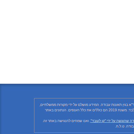
"א בגין תאונות עבודה. המידע מושלם על ידי מקורות ממשלתיים,
רשתות חברתיות ותקשורת ממסדית. בהתאם לזאת, יתכן ויחסרו פרטים, והנתונים חלקיים בלבד. הנתונים בטבלה עד לשנת 2018 כוללים את ענף הבנייה בלבד. משנת 2019 הם כוללים את כלל הענפים. הנתונים באתר
ה שהוגשה על ידי "קו לעובד"
, ואנו שמחים להנגישה באתר זה.
דה. ט.ל.ח.