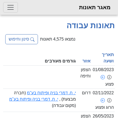
מאגר תאונות
אונות עבודה
נמצאו 4,575 תאונות
סינון וחיפוש
אריך
שעה
אזור
גורמים מעורבים
01/08/202
הצפון
וחיפה
צוע
02/11/202
דרום
י. ח. דמרי בניה ופיתוח בע"מ
(חברה
מבצעת) ,
י. ח. דמרי בניה ופיתוח בע"מ
(מקום עבודה)
רוג ופצוע
26/05/202
הצפון