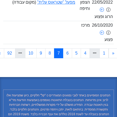
22/05/202
הצפון
מפעל "שטראוס עלית"
(מקום עבודה)
וחיפה
רוג ופצוע
26/10/202
מרכז
צוע
(current)
»
92
10
9
8
7
6
5
4
1
הנתונים המופיעים באתר לגבי נפגעים המוגדרים כ-"קל" חלקיים, כיוון שפציעות אלו
לרוב אינן מדווחות. הנתונים בטבלת התאונות נאספים באמצעות הודעות מד"א
בגין תאונות עבודה. המידע מושלם על ידי מקורות ממשלתיים, רשתות חברתיות
ותקשורת ממסדית. בהתאם לזאת, יתכן ויחסרו פרטים, והנתונים חלקיים בלבד.
הנתונים בטבלה עד לשנת 2018 כוללים את ענף הבנייה בלבד. משנת 2019 הם