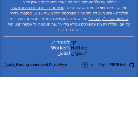
כוללים את כלל הענפים. הנתונים באתר מתעדכנים באופן תדיר.
המידע במאגר צווי הבטיחות שאוב ישירות
מרשימת צווי הבטיחות באתר משרד
הכלכלה – זרוע העבודה
. רשימה זו מפורסמת החל משנת 2017, בעקבות
עתירה
שהוגשה על ידי "קו לעובד"
, ואנו שמחים להנגישה באתר זה. הרשימה מתעדכנת
מדי יום, וכוללת רק מה שמפורסם ממילא בידי הרשות האמונה על אכיפת הבטיחות
בעבודה. ט.ל.ח.
fwk
PSPS
Play!
א
Hosting courtesy of DigitalFyre