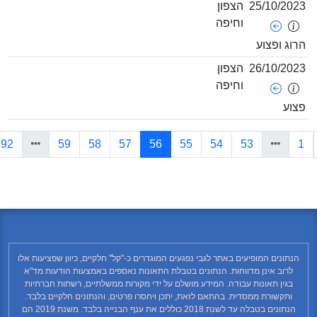
25/10/
הצפון
וחיפה
ופצוע
26/10/
הצפון
וחיפה
(current)
»
92
59
58
57
56
55
54
53
נים המופיעים באתר לגבי נפגעים המוגדרים כ-"קל" חלקיים, כיוון שפציעות אלו
וב אינן מדווחות. הנתונים בטבלת התאונות נאספים באמצעות הודעות מד"א
ין תאונות עבודה. המידע מושלם על ידי מקורות ממשלתיים, רשתות חברתיות
קשורת ממסדית. בהתאם לזאת, יתכן ויחסרו פרטים, והנתונים חלקיים בלבד.
הנתונים בטבלה עד לשנת 2018 כוללים את ענף הבנייה בלבד. משנת 2019 הם