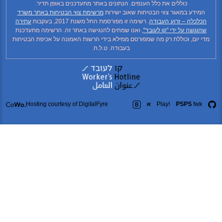
כוללים את כלל הענפים. הנתונים באתר מתעדכנים באופן תדיר.
ידע במאגר צווי הבטיחות שאוב ישירות
מרשימת צווי הבטיחות באתר משרד
כלה – זרוע העבודה
. רשימה זו מפורסמת החל משנת 2017, בעקבות
עתירה
גשה על ידי "קו לעובד"
, ואנו שמחים להנגישה באתר זה. הרשימה מתעדכנת
יום, וכוללת רק מה שמפורסם ממילא בידי הרשות האמונה על אכיפת הבטיחות
בעבודה. ט.ל.ח.
fw
PSPS
Play!
א
Hosting courtesy of DigitalFyre