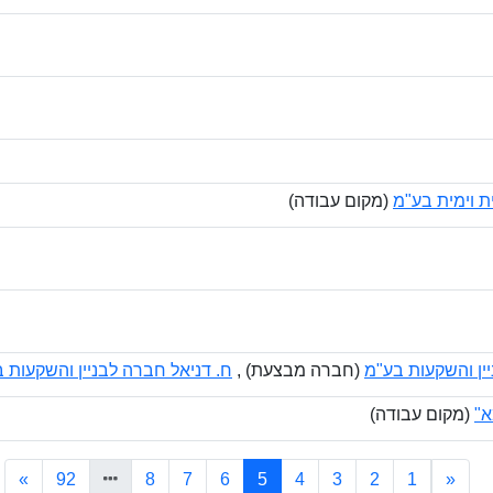
 וימית בע"מ
(מקום עבודה)
ין והשקעות בע"מ
(חברה מבצעת) ,
ח. דניאל חברה לבניין והשקעות 
א"
(מקום עבודה)
(current)
»
92
8
7
6
5
4
3
2
1
«